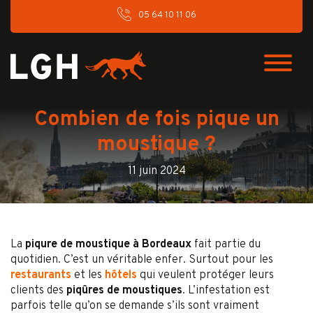
05 64 10 11 06
Combien de fois pique un
moustique ?
11 juin 2024
La
piqure de moustique à Bordeaux
fait partie du
quotidien. C’est un véritable enfer. Surtout pour les
restaurants
et les
hôtels
qui veulent protéger leurs
clients des
piqûres de moustiques
. L’infestation est
parfois telle qu’on se demande s’ils sont vraiment