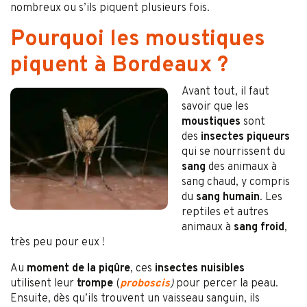
nombreux ou s’ils piquent plusieurs fois.
Pourquoi les moustiques
piquent à Bordeaux ?
Avant tout, il faut
savoir que les
moustiques
sont
des
insectes piqueurs
qui se nourrissent du
sang
des animaux à
sang chaud, y compris
du
sang humain
. Les
reptiles et autres
animaux à
sang froid
,
très peu pour eux !
Au
moment de la piqûre
, ces
insectes nuisibles
utilisent leur
trompe
(
proboscis
)
pour percer la peau.
Ensuite, dès qu’ils trouvent un vaisseau sanguin, ils