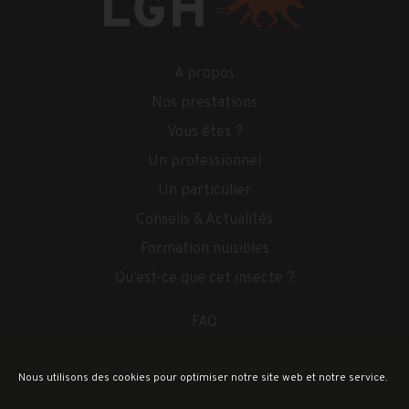
A propos
Nos prestations
Vous êtes ?
Un professionnel
Un particulier
Conseils & Actualités
Formation nuisibles
Qu’est-ce que cet insecte ?
FAQ
Partenariats
Nous utilisons des cookies pour optimiser notre site web et notre service.
Contact