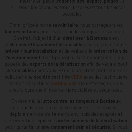
mettre en place (
rodonticides
,
appâts
,
pièges
…)
Nous bouchons les trous, fissures et tous les accès
possibles
Enfin, grâce à notre
savoir-faire
, nous partageons les
bonnes astuces
pour éviter que les rongeurs reviennent.
En effet, l’objectif d’un
dératiseur à Bordeaux
est
d’
éliminer efficacement les nuisibles
mais également de
prévenir leur installation
et de veiller à la
préservation de
l’environnement
. C’est pourquoi il est important de faire
appel à des
experts
de la dératisation
afin de venir à bout
des
nuisibles
chez vous. Par ailleurs, il est préférable de
solliciter une
société certifiée
CEPA
avec des techniciens
formés et certifiés
Certibiocide
. De cette façon, vous
avec la garantie d’interventions ciblées et sécurisées.
En résumé, la
lutte contre les rongeurs à Bordeaux
implique la mise en place de mesures préventives, le
déploiement de traitements anti nuisibles adaptés et
l’intervention rapide de
professionnels de la dératisation
pour garantir un
environnement sain et sécurisé
. Si vous