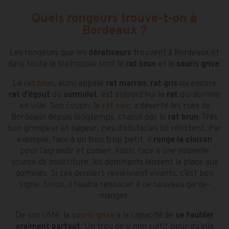
Quels rongeurs trouve-t-on à
Bordeaux ?
Les rongeurs que les
dératiseurs
trouvent à Bordeaux et
dans toute la Métropole sont le
rat brun
et la
souris grise
.
Le
rat brun
, aussi appelé
rat marron
,
rat gris
ou encore
rat d’égout
ou
surmulot
, est aujourd’hui le
rat
qui domine
en ville. Son cousin, le
rat noir
, a déserté les rues de
Bordeaux depuis longtemps, chassé par le
rat brun
. Très
bon grimpeur et nageur, peu d’obstacles lui résistent. Par
exemple, face à un trou trop petit, il
ronge la cloison
pour l’agrandir et passer. Aussi, face à une nouvelle
source de nourriture, les dominants laissent la place aux
dominés. Si ces derniers reviennent vivants, c’est bon
signe. Sinon, il faudra renoncer à ce nouveau garde-
manger.
De son côté, la
souris grise
a la capacité de
se faufiler
vraiment partout
. Un trou de 6 mm suffit pour qu’elle