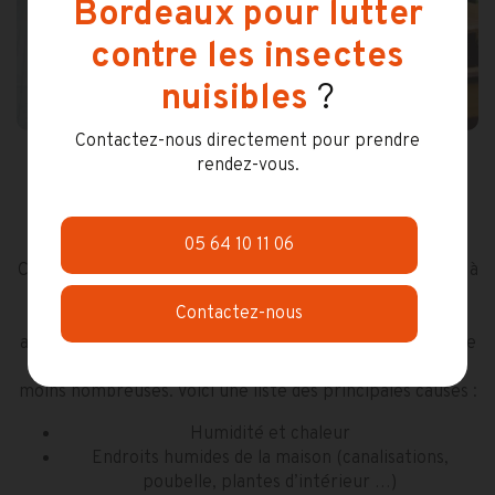
Bordeaux pour lutter
contre les insectes
nuisibles
?
Contactez-nous directement pour prendre
rendez-vous.
Comment se débarrasser des
mouches ?
05 64 10 11 06
Comme écrit plus haut, la présence de mouches est liée à
un contexte.
Il faut donc connaître le contexte pour
Contactez-nous
éliminer le problème des mouches
. Quelque chose les
attire. Il faut savoir quoi. Une fois la cause identifiée et le
problème résolu, les mouches vont être rapidement
moins nombreuses. Voici une liste des principales causes :
Humidité et chaleur
Endroits humides de la maison (canalisations,
poubelle, plantes d’intérieur …)