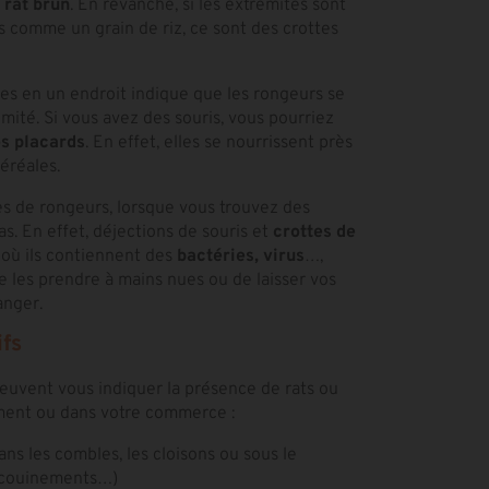
rat brun
. En revanche, si les extrémités sont
es comme un grain de riz, ce sont des crottes
es en un endroit indique que les rongeurs se
mité. Si vous avez des souris, vous pourriez
s placards
. En effet, elles se nourrissent près
éréales.
es de rongeurs, lorsque vous trouvez des
s. En effet, déjections de souris et
crottes de
 où ils contiennent des
bactéries, virus
…,
 les prendre à mains nues ou de laisser vos
anger.
ifs
 peuvent vous indiquer la présence de rats ou
ment ou dans votre commerce :
ns les combles, les cloisons ou sous le
, couinements…)