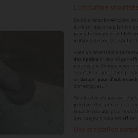
L’utilisation sécurisé
De plus, nous bénéficions de l
d’utiliser des produits biocide
produits toxiques sont
très 
manipulation ou s’ils sont mal
Avec un dératiseur à Bordeau
des appâts
et des pièges effi
poisons que lorsque nous somm
souris. Pour une action préven
un
danger pour d’autres an
domestiques…).
De plus, les pièges sont touj
précise
. Plus précisément, en
lieux de passage pour nous as
des rongeurs pour les attirer.
Une prestation compl