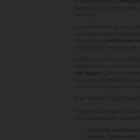
probablement des
crottes d
e
pointues et les crottes petit
de souris.
La concentration de ces crott
nourrissent et nichent à proxi
trouver leurs
crottes dans vo
des boîtes de biscuits ou de c
Quelles que soient les espèc
excréments, ne les touchez pa
rats danger
! Dans la mesure
nous vous déconseillons de de
animaux de compagnie les m
Des indices significat
D’autres indices significatifs
de souris dans votre apparte
Des
bruits nocturnes
da
plancher (grattements