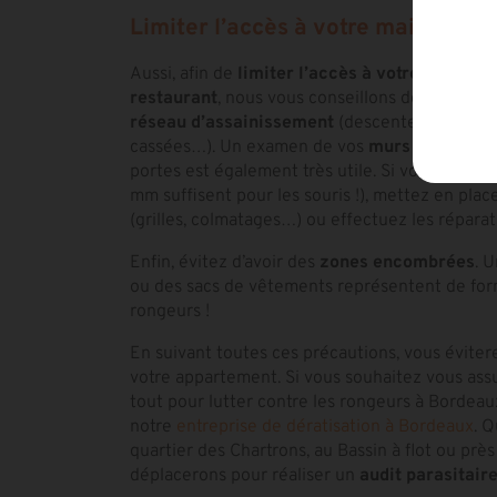
Limiter l’accès à votre maison
Aussi, afin de
limiter l’accès à votre maison
o
restaurant
, nous vous conseillons de réaliser 
réseau d’assainissement
(descentes d’eau pluv
cassées…). Un examen de vos
murs
(fissures,
portes est également très utile. Si vous consta
mm suffisent pour les souris !), mettez en pla
(grilles, colmatages…) ou effectuez les réparat
Enfin, évitez d’avoir des
zones encombrées
. 
ou des sacs de vêtements représentent de for
rongeurs !
En suivant toutes ces précautions, vous éviter
votre appartement. Si vous souhaitez vous ass
tout pour lutter contre les rongeurs à Bordea
notre
entreprise de dératisation à Bordeaux
. 
quartier des Chartrons, au Bassin à flot ou prè
déplacerons pour réaliser un
audit parasitair