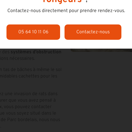
Contactez-nous directement pour prendre rendez-vous.
u à l’intérieur de votre
une petite inspection de votre
05 64 10 11 06
Contactez-nous
iale, regards, canalisations
 trous…) et de vos dessous de
tez des passages possibles (6
ce des
systèmes d’obstruction
ions nécessaires.
Un tas de bâches à même le sol
midables cachettes pour les
ez une invasion de rats dans
urer que vous avez pensé à
ux, vous pouvez contacter
Que vous soyez situé dans le
s de Parc bordelais, nous nous
e
.