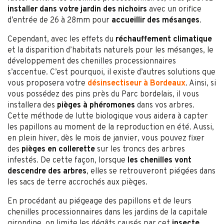
installer dans votre jardin des nichoirs
avec un orifice
d’entrée de 26 à 28mm pour
accueillir des mésanges
.
Cependant, avec les effets du
réchauffement climatique
et la disparition d’habitats naturels pour les mésanges, le
développement des chenilles processionnaires
s’accentue. C’est pourquoi, il existe d’autres solutions que
vous proposera votre
désinsectiseur à Bordeaux
. Ainsi, si
vous possédez des pins près du Parc bordelais, il vous
installera des
pièges à phéromones
dans vos arbres.
Cette méthode de lutte biologique vous aidera à capter
les papillons au moment de la reproduction en été. Aussi,
en plein hiver, dès le mois de janvier, vous pouvez fixer
des
pièges en collerette
sur les troncs des arbres
infestés. De cette façon, lorsque
les chenilles vont
descendre des arbres
, elles se retrouveront piégées dans
les sacs de terre accrochés aux pièges.
En procédant au piégeage des papillons et de leurs
chenilles processionnaires dans les jardins de la capitale
girondine, on limite les dégâts causés par cet
insecte