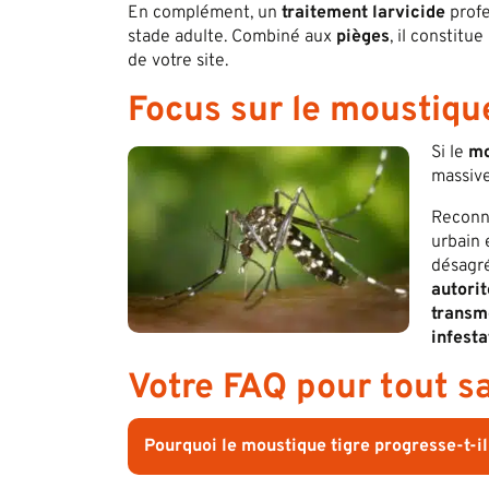
En complément, un
traitement larvicide
profe
stade adulte. Combiné aux
pièges
, il constit
de votre site.
Focus sur le moustique
Si le
mo
massive
Reconn
urbain 
désagr
autorit
transme
infesta
Votre FAQ pour tout s
Pourquoi le moustique tigre progresse-t-il 