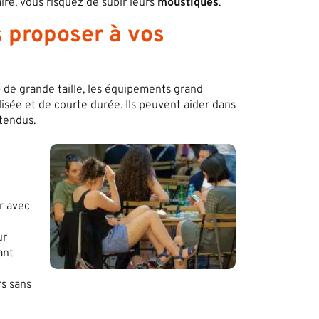
ire, vous risquez de subir leurs
moustiques
.
s proposer à vos
e
de grande taille, les équipements grand
lisée et de courte durée. Ils peuvent aider dans
tendus.
r avec
ur
ant
s sans