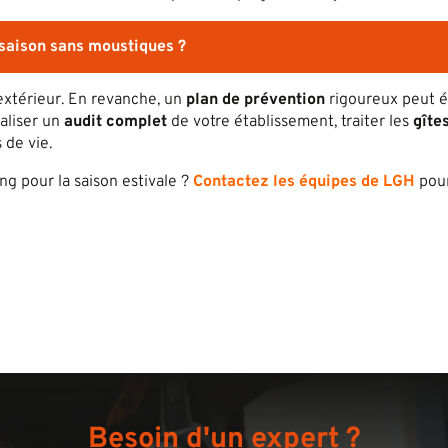
saison sans moustiques ?
xtérieur. En revanche, un
plan de prévention
rigoureux peut é
aliser un
audit complet
de votre établissement, traiter les
gîte
 de vie.
ng pour la saison estivale ?
Contactez les équipes de LGH
pou
Besoin d'un expert ?