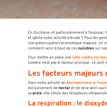
En Occitanie, et particulièrement à Toulouse, l
et gâche votre activité estivale ? Pour les ges
une préoccupation économique majeure. Un cli
comment venir à bout de ces
nuisibles
sur vo
Pour mettre en place une
lutte contre les mo
lumière n’est pas le facteur principal : ce son
Les facteurs majeurs 
Dans notre activité de
désinsectiseur à Toulo
exclusivement de
nectar
et de sève alors que 
sa
proie
, elle utilise des récepteurs ultrasensi
La respiration : le dioxy