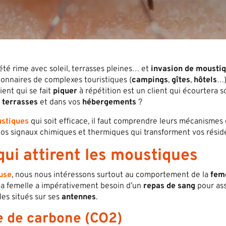
’été rime avec soleil, terrasses pleines… et
invasion de mousti
tionnaires de complexes touristiques (
campings
,
gîtes
,
hôtels
…)
ent qui se fait
piquer
à répétition est un client qui écourtera so
s
terrasses
et dans vos
hébergements
?
ustiques
qui soit efficace, il faut comprendre leurs mécanismes 
t nos signaux chimiques et thermiques qui transforment vos résid
qui attirent les moustiques
use
, nous nous intéressons surtout au comportement de la
fem
la femelle a impérativement besoin d’un
repas de sang
pour ass
bles situés sur ses
antennes
.
de de carbone (CO2)