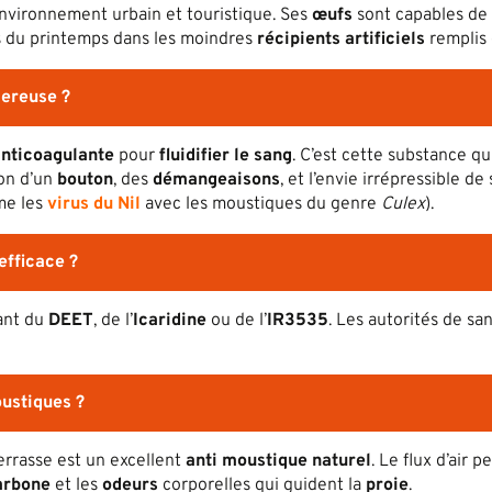
environnement urbain et touristique. Ses
œufs
sont capables de r
rs du printemps dans les moindres
récipients
artificiels
remplis 
gereuse ?
nticoagulante
pour
fluidifier le sang
. C’est cette substance q
ion d’un
bouton
, des
démangeaisons
, et l’envie irrépressible de
e les
virus du Nil
avec les moustiques du genre
Culex
).
efficace ?
ant du
DEET
, de l’
Icaridine
ou de l’
IR3535
. Les autorités de s
oustiques ?
errasse est un excellent
anti moustique naturel
. Le flux d’air 
arbone
et les
odeurs
corporelles qui guident la
proie
.