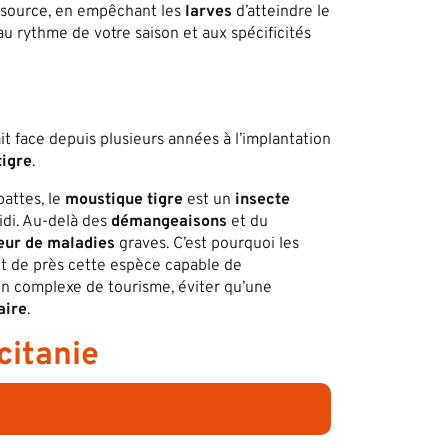
a source, en empêchant les
larves
d’atteindre le
u rythme de votre saison et aux spécificités
 fait face depuis plusieurs années à l’implantation
tigre
.
pattes, le
moustique
tigre
est un
insecte
midi. Au-delà des
démangeaisons
et du
eur de maladies
graves. C’est pourquoi les
nt de près cette espèce capable de
un complexe de tourisme, éviter qu’une
aire
.
citanie