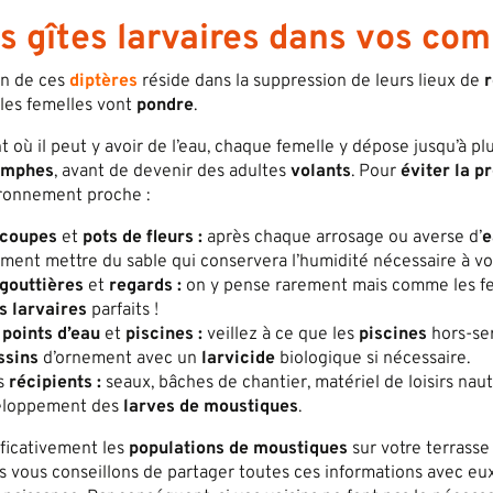
 gîtes larvaires dans vos com
ion de ces
diptères
réside dans la suppression de leurs lieux de
les femelles vont
pondre
.
 où il peut y avoir de l’eau, chaque femelle y dépose jusqu’à plu
ymphes
, avant de devenir des adultes
volants
. Pour
éviter la p
ironnement proche :
ucoupes
et
pots de fleurs :
après chaque arrosage ou averse d’
e
ment mettre du sable qui conservera l’humidité nécessaire à vo
gouttières
et
regards :
on y pense rarement mais comme les feu
s larvaires
parfaits !
s
points d’eau
et
piscines :
veillez à ce que les
piscines
hors-ser
ssins
d’ornement avec un
larvicide
biologique si nécessaire.
es
récipients :
seaux, bâches de chantier, matériel de loisirs naut
veloppement des
larves de moustiques
.
ificativement les
populations de moustiques
sur votre terrasse
ous vous conseillons de partager toutes ces informations avec eux