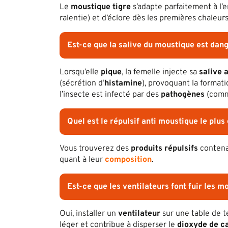
Le
moustique tigre
s’adapte parfaitement à l’
ralentie) et d’éclore dès les premières chaleu
Est-ce que la salive du moustique est dan
Lorsqu’elle
pique
, la femelle injecte sa
salive
a
(sécrétion d’
histamine
), provoquant la format
l’insecte est infecté par des
pathogènes
(comm
Quel est le répulsif anti moustique le plus 
Vous trouverez des
produits répulsifs
conten
quant à leur
composition
.
Est-ce que les ventilateurs font fuir les m
Oui, installer un
ventilateur
sur une table de t
léger et contribue à disperser le
dioxyde de c