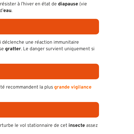
ésister à l’hiver en état de
diapause
(vie
d’
eau
.
ui déclenche une réaction immunitaire
 se
gratter
. Le danger survient uniquement si
anté recommandent la plus
grande vigilance
perturbe le vol stationnaire de cet
insecte
assez