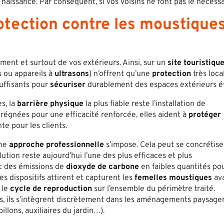
naissance. Par conséquent, si vos voisins ne font pas le nécessa
rotection contre les moustique
ement et surtout de vos extérieurs. Ainsi, sur un
site touristiqu
s ou appareils à
ultrasons
) n’offrent qu’une
protection
très loca
suffisants pour
sécuriser
durablement des espaces extérieurs é
s, la
barrière physique
la plus fiable reste l’installation de
régnées pour une efficacité renforcée, elles aident à
protéger
te pour les clients.
une
approche professionnelle
s’impose. Cela peut se concrétise
lution reste aujourd’hui l’une des plus efficaces et plus
ec des émissions de
dioxyde de carbone
en faibles quantités po
s dispositifs attirent et capturent les
femelles moustiques
av
 le
cycle de reproduction
sur l’ensemble du périmètre traité.
, ils s’intègrent discrètement dans les aménagements paysager
pillons, auxiliaires du jardin…).