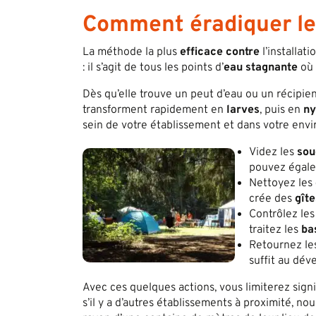
Comment éradiquer les
La méthode la plus
efficace contre
l’installat
: il s’agit de tous les points d’
eau stagnante
où 
Dès qu’elle trouve un peut d’eau ou un récipient
transforment rapidement en
larves
, puis en
n
sein de votre établissement et dans votre env
Videz les
so
pouvez égale
Nettoyez les
crée des
gîte
Contrôlez le
traitez les
ba
Retournez l
suffit au dé
Avec ces quelques actions, vous limiterez sign
s’il y a d’autres établissements à proximité, n