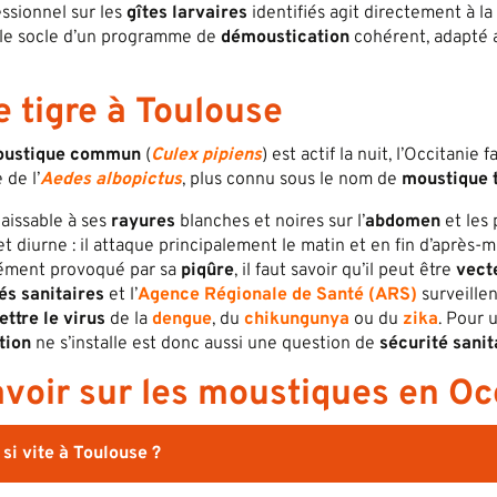
ssionnel sur les
gîtes larvaires
identifiés agit directement à l
ue le socle d’un programme de
démoustication
cohérent, adapté a
 tigre à Toulouse
ustique commun
(
Culex pipiens
) est actif la nuit, l’Occitanie
 de l’
Aedes albopictus
, plus connu sous le nom de
moustique 
aissable à ses
rayures
blanches et noires sur l’
abdomen
et les 
et diurne : il attaque principalement le matin et en fin d’après-
ément provoqué par sa
piqûre
, il faut savoir qu’il peut être
vect
és sanitaires
et l’
Agence Régionale
de Santé (ARS)
surveille
ttre le virus
de la
dengue
, du
chikungunya
ou du
zika
. Pour 
tion
ne s’installe est donc aussi une question de
sécurité sanit
avoir sur les moustiques en Oc
si vite à Toulouse ?