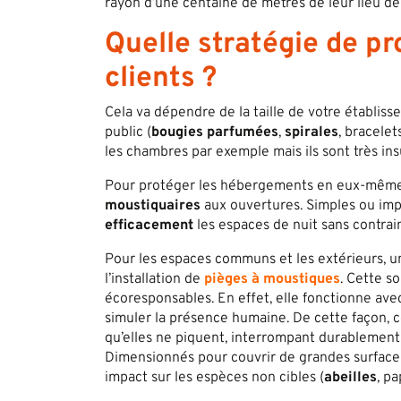
rayon d’une centaine de mètres de leur lieu de 
Quelle stratégie de p
clients ?
Cela va dépendre de la taille de votre établiss
public (
bougies parfumées
,
spirales
, bracelet
les chambres par exemple mais ils sont très in
Pour protéger les hébergements en eux-même
moustiquaires
aux ouvertures. Simples ou imp
efficacement
les espaces de nuit sans contrain
Pour les espaces communs et les extérieurs, 
l’installation de
pièges à moustiques
. Cette so
écoresponsables. En effet, elle fonctionne av
simuler la présence humaine. De cette façon, ce
qu’elles ne piquent, interrompant durablement
Dimensionnés pour couvrir de grandes surfaces
impact sur les espèces non cibles (
abeilles
, pa