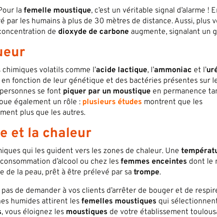
 Pour la
femelle moustique
, c’est un véritable signal d’alarme ! 
é par les humains à plus de 30 mètres de distance. Aussi, plus vo
 concentration de
dioxyde
de carbone
augmente, signalant un g
sueur
chimiques volatils comme l’
acide lactique
, l’
ammoniac
et l’
ur
re en fonction de leur génétique et des bactéries présentes sur l
s personnes se font
piquer par un moustique
en permanence ta
oue également un rôle :
plusieurs études
montrent que les
ment plus que les autres.
e et la chaleur
ques qui les guident vers les zones de chaleur. Une
températ
la consommation d’alcool ou chez les
femmes enceintes
dont le 
e de la peau, prêt à être prélevé par sa
trompe
.
st pas de demander à vos clients d’arrêter de bouger et de respire
ones humides attirent les
femelles moustiques
qui sélectionnent
s
, vous éloignez les
moustiques
de votre établissement toulous