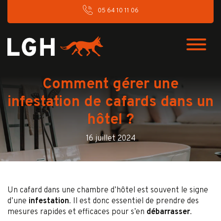
05 64 10 11 06
Comment gérer une
infestation de cafards dans un
hôtel ?
16 juillet 2024
Un cafard dans une chambre d’hôtel est souvent le signe
d’une
infestation
. Il est donc essentiel de prendre des
mesures rapides et efficaces pour s’en
débarrasser
.