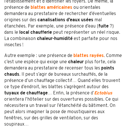
l’établissement et d’identifier les foyers. De même, la
présence de
blattes américaines
ou orientales
demandera au prestataire de rechercher d’éventuelles
origines sur des
canalisations d’eaux usées
mal
étanchées. Par exemple, une présence d’eau (
fuite
?)
dans le
local chaufferie
peut représenter un réel risque.
La combinaison
chaleur-humidité
est parfaite pour nos
insectes !
Autre exemple : une présence de
blattes rayées
. Comme
c’est une espèce qui exige une
chaleur
plus forte, cela
demandera au prestataire de recenser tous les
points
chauds
. Il peut s’agir de bureaux surchauffés, de la
présence d’un chauffage collectif… Quand elles trouvent
ce type d’endroit, les blattes s’agrègent autour des
tuyaux de chauffage
… Enfin, la présence
d’
Ectobius
orientera l’hôtelier sur des ouvertures possibles. Ce qui
nécessitera un travail sur l’étanchéité du bâtiment. On
peut alors imaginer la pose de moustiquaires aux
fenêtres, sur des grilles de ventilation, sur des
soupiraux…