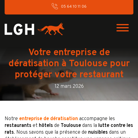
05 64 10 11 06
Votre entreprise de
dératisation à Toulouse pour
protéger votre restaurant
12 mars 2026
Notre
entreprise de dératisation
accompagne les
restaurants
et
hôtels
de
Toulouse
dans la
lutte contre les
rats
. Nous savons que la présence de
nuisibles
dans un