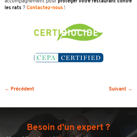
accompagnement pour
protéger votre restaurant contre
les rats
?
Contactez-nous
!
← Précédent
Suivant →
Besoin d'un expert ?