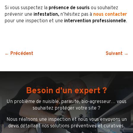
Si vous suspectez la
présence de souris
ou souhaitez
prévenir une
infestation,
n’hésitez pas à
nous contacter
pour une inspection et une
intervention professionnelle
.
← Précédent
Suivant →
Besoin d'un expert ?
Un problème de nuisible, parasite, bio-agresseur… vous
souhaitez protéger votre site ?
Nous réalisons une inspection et nous vous envoyons un
devis détaillant nos solutions préventives et curatives.