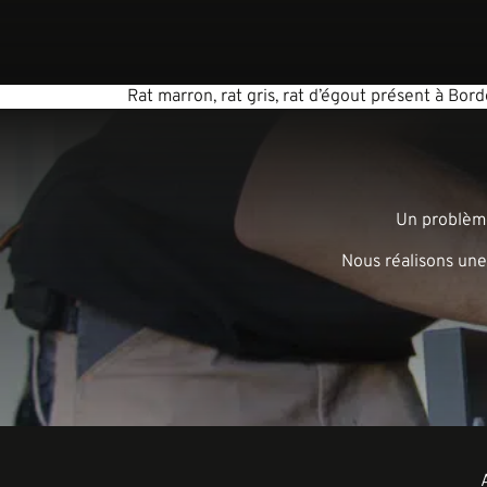
Rat marron, rat gris, rat d’égout présent à Bor
Un problème
Nous réalisons une