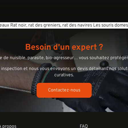
deaux Rat noir, rat des greniers, rat des navires Les souris dom
Besoin d'un expert ?
 de nuisible, parasite, bio-agresseur… vous souhaitez protéger 
 inspection et nous vous envoyons un devis détaillant nos solut
curatives.
Contactez-nous
A propos
FAQ