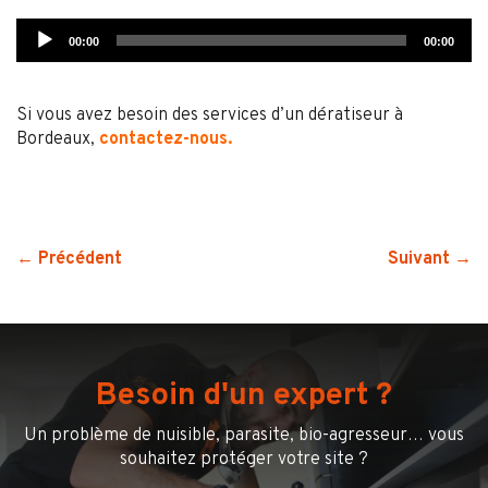
Lecteur
00:00
00:00
audio
Si vous avez besoin des services d’un dératiseur à
Bordeaux,
contactez-nous.
← Précédent
Suivant →
Besoin d'un expert ?
Un problème de nuisible, parasite, bio-agresseur… vous
souhaitez protéger votre site ?