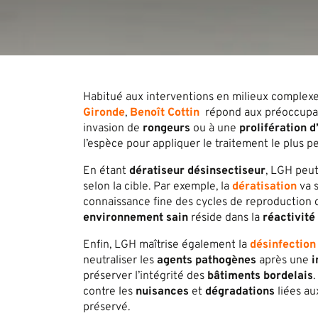
Habitué aux interventions en milieux complex
Gironde
,
Benoît Cottin
répond aux préoccupati
invasion de
rongeurs
ou à une
prolifération d
l’espèce pour appliquer le traitement le plus pe
En étant
dératiseur désinsectiseur
, LGH peut
selon la cible. Par exemple, la
dératisation
va 
connaissance fine des cycles de reproduction
environnement sain
réside dans la
réactivité
Enfin, LGH maîtrise également la
désinfection
neutraliser les
agents pathogènes
après une
i
préserver l’intégrité des
bâtiments bordelais
contre les
nuisances
et
dégradations
liées au
préservé.