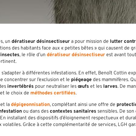
es, un
dératiseur désinsectiseur
a pour mission de
lutter contr
ons des habitants face aux « petites bêtes » qui causent de gra
’insectes
, le rôle d’un
dératiseur désinsectiseur
est avant tout
rtinent.
 s’adapter à différentes infestations. En effet, Benoît Cottin e
se concentrer sur l’exclusion et le
piégeage
des mammifères. Qu
 des
invertébrés
pour neutraliser les
œufs
et les
larves
. De mani
et le choix de
méthodes certifiées
.
et la
dépigeonnisation
, complétant ainsi une offre de
protecti
nfestation
ou dans des
contextes sanitaires
sensibles. De son 
. En installant des dispositifs d’éloignement respectueux et du
x volatiles. Grâce à cette complémentarité de services, LGH gara