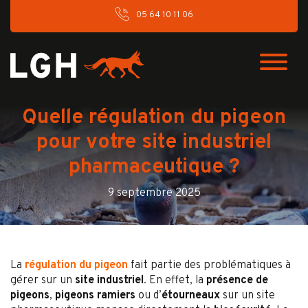
05 64 10 11 06
Quelle régulation du pigeon
pour votre site industriel
pharmaceutique ?
9 septembre 2025
La
régulation du pigeon
fait partie des problématiques à
gérer sur un
site industriel
. En effet, la
présence de
pigeons
,
pigeons ramiers
ou d’
étourneaux
sur un site