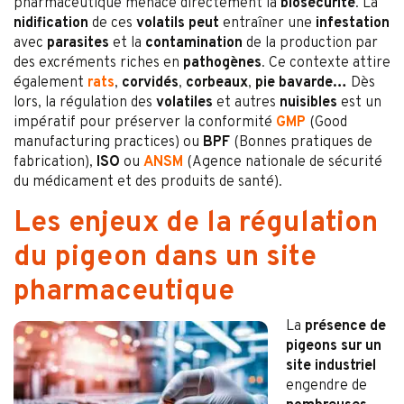
pharmaceutique menace directement la
biosécurité
. La
nidification
de ces
volatils peut
entraîner une
infestation
avec
parasites
et la
contamination
de la production par
des excréments riches en
pathogènes
. Ce contexte attire
également
rats
,
corvidés
,
corbeaux
,
pie bavarde…
Dès
lors, la régulation des
volatiles
et autres
nuisibles
est un
impératif pour préserver la conformité
GMP
(Good
manufacturing practices) ou
BPF
(Bonnes pratiques de
fabrication),
ISO
ou
ANSM
(Agence nationale de sécurité
du médicament et des produits de santé).
Les enjeux de la régulation
du pigeon dans un site
pharmaceutique
La
présence de
pigeons sur un
site industriel
engendre de