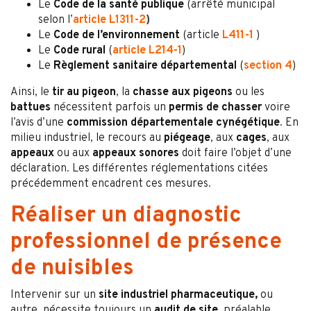
Le
Code de la santé publique
(arrêté municipal
selon l’
article L1311-2
)
Le
Code de l’environnement
(article
L411-1
)
Le
Code rural
(
article L214-1
)
Le
Règlement sanitaire départemental
(
section 4
)
Ainsi, le
tir au pigeon
, la
chasse aux pigeons
ou les
battues
nécessitent parfois un
permis de chasser
voire
l’avis d’une
commission départementale cynégétique
. En
milieu industriel, le recours au
piégeage
, aux
cages
, aux
appeaux
ou aux
appeaux sonores
doit faire l’objet d’une
déclaration. Les différentes réglementations citées
précédemment encadrent ces mesures.
Réaliser un diagnostic
professionnel de présence
de nuisibles
Intervenir sur un
site industriel pharmaceutique,
ou
autre, nécessite toujours un
audit de site
, préalable