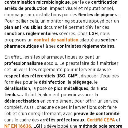
contamination microbiologique
, perte de
certification
,
arrêts de production
, impact visuel et réputationnel,
dommages aux installations par des
fientes de pigeons
…
Pour pallier cela, un monitoring soutenu appuyé par un
plan anti-nuisibles
documenté permet d’éviter des
sanctions réglementaires
sévères. Chez
LGH
, nous
proposons un
contrat de sanitation
adapté au
secteur
pharmaceutique
et à ses
contraintes règlementaires
.
En effet, les sites pharmaceutiques exigent un
professionnalisme
absolu. Le prestataire doit maîtriser
cet univers très réglementé pour intervenir dans le
respect des référentiels
(
ISO
,
GMP
), disposer d’équipes
formées pour le
désinfection
, le
piégeage
, le
dératisation
, la pose de
pics métalliques
, de
filets
tendus…
Il doit également pouvoir assurer la
désinsectisation
en complément pour offrir un service
complet. Aussi, chacune de ses interventions doit faire
l’objet d’un enregistrement, avec
preuve de conformité
,
dans le cadre des
arrêtés
préfectoraux
.
Certifié CEPA
et
NF EN 16636
,
LGH
a développé une
méthodologie propre