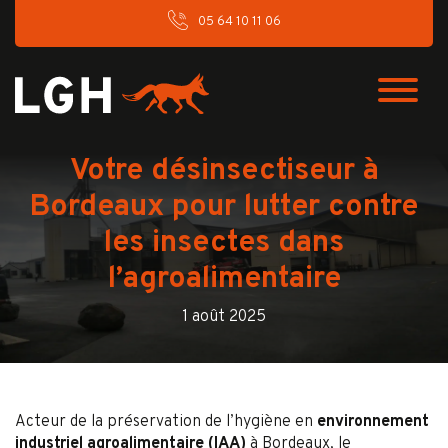
05 64 10 11 06
Votre désinsectiseur à
Bordeaux pour lutter contre
les insectes dans
l’agroalimentaire
1 août 2025
Acteur de la préservation de l’hygiène en
environnement
industriel agroalimentaire (IAA)
à Bordeaux, le