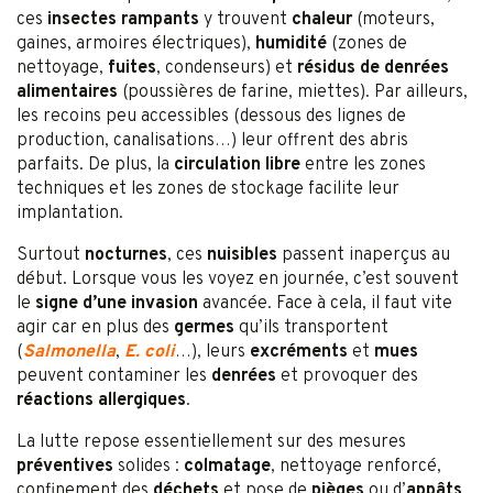
ces
insectes rampants
y trouvent
chaleur
(moteurs,
gaines, armoires électriques),
humidité
(zones de
nettoyage,
fuites
, condenseurs) et
résidus de denrées
alimentaires
(poussières de farine, miettes). Par ailleurs,
les recoins peu accessibles (dessous des lignes de
production, canalisations…) leur offrent des abris
parfaits. De plus, la
circulation libre
entre les zones
techniques et les zones de stockage facilite leur
implantation.
Surtout
nocturnes
, ces
nuisibles
passent inaperçus au
début. Lorsque vous les voyez en journée, c’est souvent
le
signe d’une invasion
avancée. Face à cela, il faut vite
agir car en plus des
germes
qu’ils transportent
(
Salmonella
,
E. coli
…), leurs
excréments
et
mues
peuvent contaminer les
denrées
et provoquer des
réactions allergiques
.
La lutte repose essentiellement sur des mesures
préventives
solides :
colmatage
, nettoyage renforcé,
confinement des
déchets
et pose de
pièges
ou d’
appâts