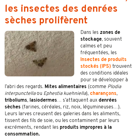
les insectes des denrées
sèches prolifèrent
Dans les
zones de
stockage
, souvent
calmes et peu
fréquentées, les
Insectes de produits
stockés (IPS)
trouvent
des conditions idéales
pour se développer à
l’abri des regards.
Mites alimentaires
(comme
Plodia
interpunctella
ou
Ephestia kuehniella
),
charançons
,
triboliums
,
lasiodermes
… s’attaquent aux
denrées
sèches
(farines, céréales, riz, noix, légumineuses…).
Leurs larves creusent des galeries dans les aliments,
tissent des fils de soie, ou les contaminent par leurs
excréments, rendant les
produits impropres à la
consommation.